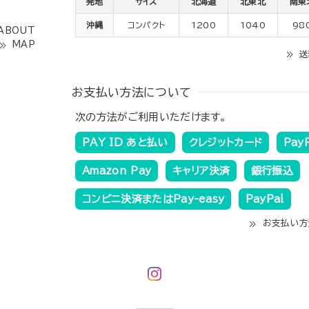
発地
サイズ
北海道
北東北
南東
沖縄
コンパクト
1200
1040
98
ABOUT
MAP
送
お支払い方法について
次の方法がご利用いただけます。
PAY ID あと払い
クレジットカード
Pay
Amazon Pay
キャリア決済
銀行振込
コンビニ決済またはPay-easy
PayPal
お支払い方