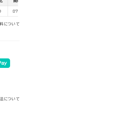
北
関東
信越
北陸
中部
関西
中国
四国
0
870
930
930
870
870
870
870
料について
Pay
法について